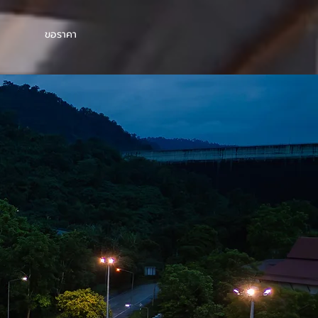
ขอราคา