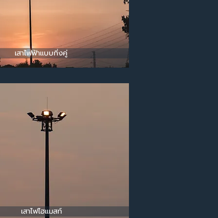
เสาไฟฟ้าแบบกิ่งคู่
เสาไฟไฮแมสท์