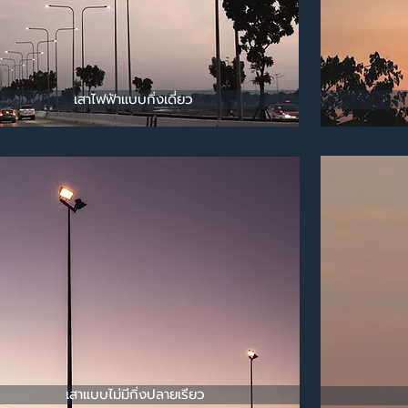
เสาไฟฟ้าแบบกิ่งเดี่ยว
เสาแบบไม่มีกิ่งปลายเรียว