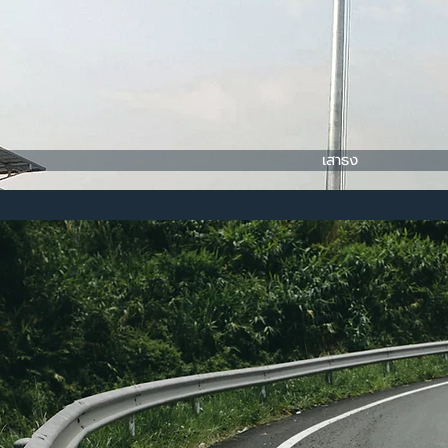
เสาธง