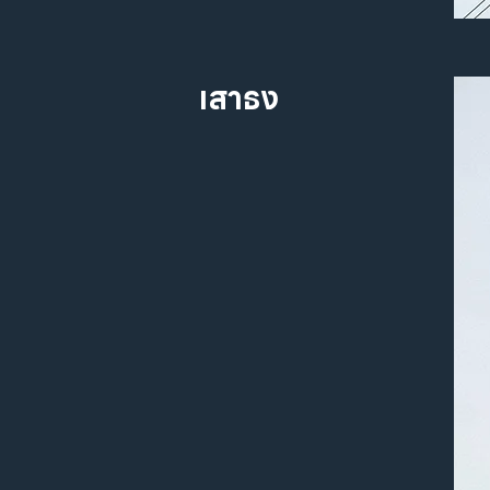
เสาธง